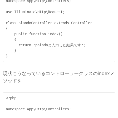
namespace App\Http\Controllers;

use Illuminate\Http\Request;

class plandoController extends Controller

{

    public function index()

    {

      return "palndoと入力した結果です";

    }

}
現状こうなっているコントローラークラスのindexメ
ソッドを
<?php

namespace App\Http\Controllers;
