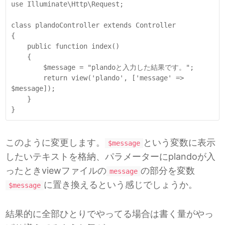
use Illuminate\Http\Request;

class plandoController extends Controller

{

    public function index()

    {

        $message = "plandoと入力した結果です。";

        return view('plando', ['message' => 
$message]);

    }

}
このように変更します。
という変数に表示
$message
したいテキストを格納、パラメーターにplandoが入
ったときviewファイルの
の部分を変数
message
に置き換えるという感じでしょうか。
$message
結果的に全部ひとりでやってる場合は書く量がやっ