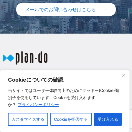
メールでのお問い合わせはこちら
Access
Cookieについての確認
当サイトではユーザー体験向上のためにクッキー(Cookie)識
株式会社プラン・ドゥ
別子を使用しています。Cookieを受け入れます
〒550-0001
か？
プライバシーポリシー
大阪府大阪市西区土佐堀1-6-20 新栄ビル5階
TEL : 06-6441-5481 FAX : 06-6441-6038
カスタマイズする
Cookieを拒否する
受け入れる